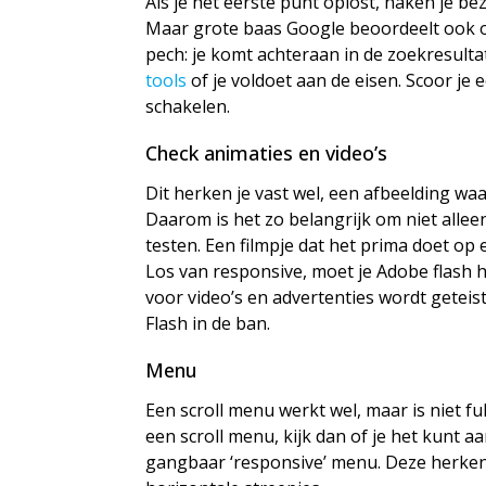
Als je het eerste punt oplost, haken je bezo
Maar grote baas Google beoordeelt ook of
pech: je komt achteraan in de zoekresulta
tools
of je voldoet aan de eisen. Scoor j
schakelen.
Check animaties en video’s
Dit herken je vast wel, een afbeelding waa
Daarom is het zo belangrijk om niet alleen 
testen. Een filmpje dat het prima doet op
Los van responsive, moet je Adobe flash 
voor video’s en advertenties wordt getei
Flash in de ban.
Menu
Een scroll menu werkt wel, maar is niet fu
een scroll menu, kijk dan of je het kunt 
gangbaar ‘responsive’ menu. Deze herken