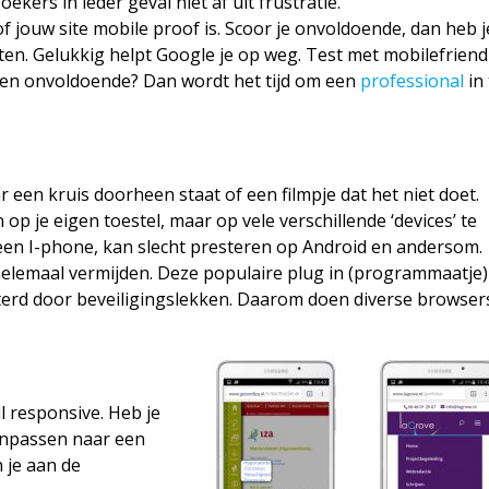
ekers in ieder geval niet af uit frustratie.
 jouw site mobile proof is. Scoor je onvoldoende, dan heb j
ten. Gelukkig helpt Google je op weg. Test met mobilefriend
e een onvoldoende? Dan wordt het tijd om een
professional
in 
r een kruis doorheen staat of een filmpje dat het niet doet.
op je eigen toestel, maar op vele verschillende ‘devices’ te
 een I-phone, kan slecht presteren op Android en andersom.
helemaal vermijden. Deze populaire plug in (programmaatje)
sterd door beveiligingslekken. Daarom doen diverse browser
ll responsive. Heb je
aanpassen naar een
 je aan de