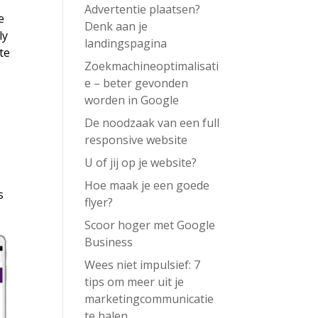
Advertentie plaatsen?
e
Denk aan je
ly
landingspagina
te
Zoekmachineoptimalisati
e – beter gevonden
worden in Google
De noodzaak van een full
responsive website
U of jij op je website?
Hoe maak je een goede
s
flyer?
Scoor hoger met Google
Business
Wees niet impulsief: 7
tips om meer uit je
marketingcommunicatie
te halen