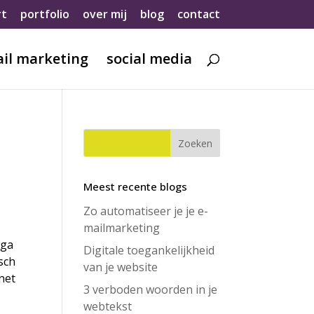
rt
portfolio
over mij
blog
contact
il marketing
social media
Meest recente blogs
Zo automatiseer je je e-
mailmarketing
 ga
Digitale toegankelijkheid
isch
van je website
net
3 verboden woorden in je
webtekst