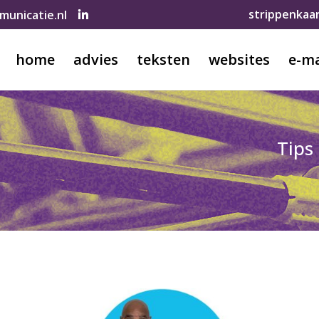
strippenkaa
unicatie.nl
home
advies
teksten
websites
e-ma
Tips 