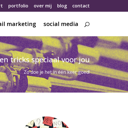
rt
portfolio
over mij
blog
contact
il marketing
social media
en tricks speciaal voor jou
Zo doe je het in één keer goed!