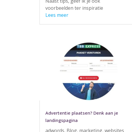
Naast tips, geef ik je ook
voorbeelden ter inspiratie
Lees meer
Advertentie plaatsen? Denk aan je
landingspagina
adwords
,
Blog
,
marketing
,
websites