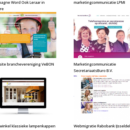
agne Word Ook Leraar in
marketingcommunicatie LPMI
re
ite branchevereniging VeBON
Marketingcommunicatie
SecretariaatsBuro B.V.
inkel klassieke lampenkappen
Webmigratie Rabobank IJsseldel