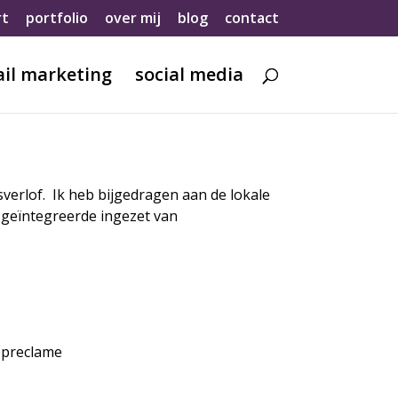
rt
portfolio
over mij
blog
contact
il marketing
social media
erlof. Ik heb bijgedragen aan de lokale
r geïntegreerde ingezet van
opreclame