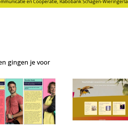
ommunicatie en Coöperatie
,
Rabobank Schagen-Wieringerl
en gingen je voor