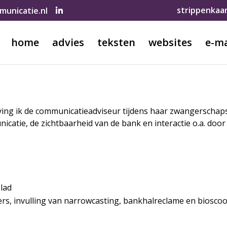
strippenkaa
unicatie.nl
home
advies
teksten
websites
e-ma
ng ik de communicatieadviseur tijdens haar zwangerschapsv
catie, de zichtbaarheid van de bank en interactie o.a. doo
lad
ers, invulling van narrowcasting, bankhalreclame en biosco