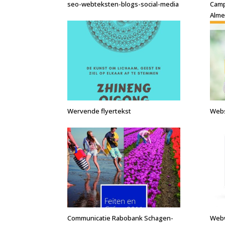
seo-webteksten-blogs-social-media
Camp
Alme
Wervende flyertekst
Webs
Communicatie Rabobank Schagen-
Webw