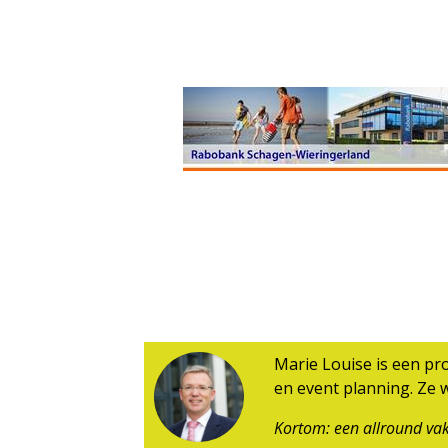
Marie Louise is een pr
en event planning. Ze w
Kortom: een allround vak