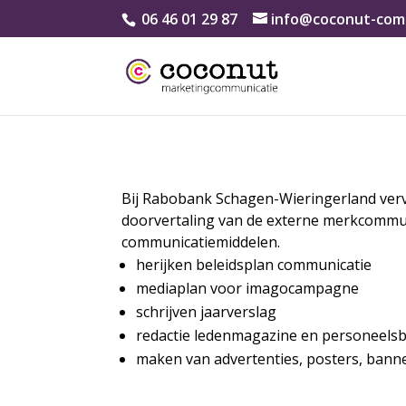
06 46 01 29 87
info@coconut-comm
Bij Rabobank Schagen-Wieringerland vervi
doorvertaling van de externe merkcommuni
communicatiemiddelen.
herijken beleidsplan communicatie
mediaplan voor imagocampagne
schrijven jaarverslag
redactie ledenmagazine en personeelsb
maken van advertenties, posters, bann