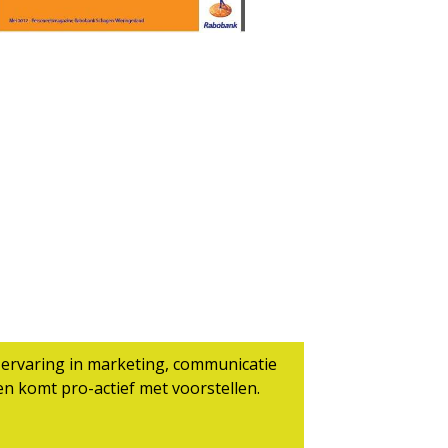
e ervaring in marketing, communicatie
en komt pro-actief met voorstellen.