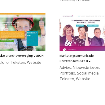
ite branchevereniging VeBON
Marketingcommunicatie
SecretariaatsBuro B.V.
folio
,
Teksten
,
Website
Advies
,
Nieuwsbrieven
,
Portfolio
,
Social media
,
Teksten
,
Website