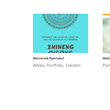
Wervende flyertekst
Webs
Advies
,
Portfolio
,
Teksten
Port