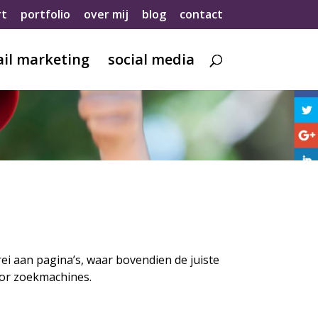
rt
portfolio
over mij
blog
contact
il marketing
social media
i aan pagina’s, waar bovendien de juiste
oor zoekmachines.