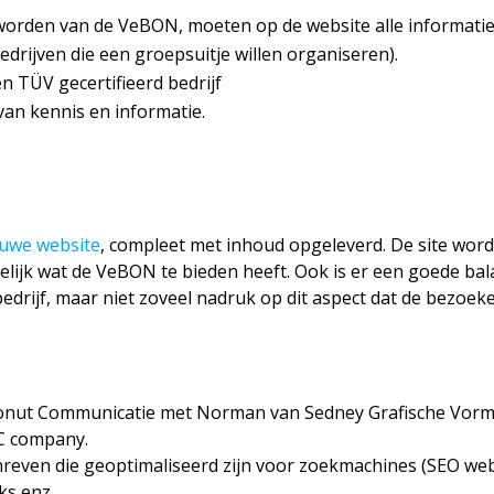
worden van de VeBON, moeten op de website alle informatie
drijven die een groepsuitje willen organiseren).
 TÜV gecertifieerd bedrijf
van kennis en informatie.
euwe website
, compleet met inhoud opgeleverd. De site word
lijk wat de VeBON te bieden heeft. Ook is er een goede bal
rijf, maar niet zoveel nadruk op dit aspect dat de bezoeker 
onut Communicatie met Norman van Sedney Grafische Vormge
C company.
reven die geoptimaliseerd zijn voor zoekmachines (SEO webt
ks enz.