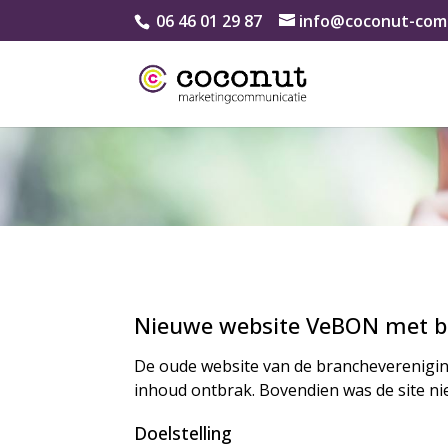
06 46 01 29 87
info@coconut-comm
Nieuwe website VeBON met b
De oude website van de brancheverenigin
inhoud ontbrak. Bovendien was de site ni
Doelstelling