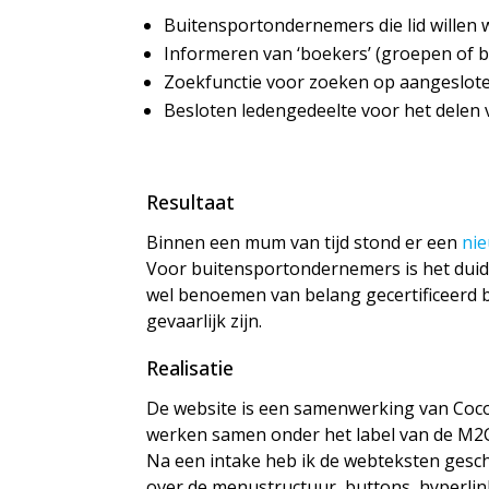
Buitensportondernemers die lid willen 
Informeren van ‘boekers’ (groepen of be
Zoekfunctie voor zoeken op aangesloten
Besloten ledengedeelte voor het delen 
Resultaat
Binnen een mum van tijd stond er een
ni
Voor buitensportondernemers is het duide
wel benoemen van belang gecertificeerd bed
gevaarlijk zijn.
Realisatie
De website is een samenwerking van Coc
werken samen onder het label van de M2
Na een intake heb ik de webteksten gesch
over de menustructuur, buttons, hyperlin