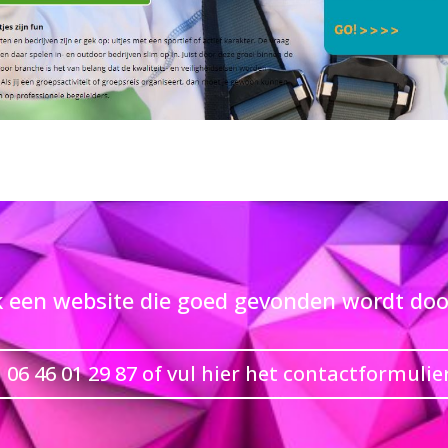
k een website die goed gevonden wordt do
 06 46 01 29 87 of vul hier het contactformulier