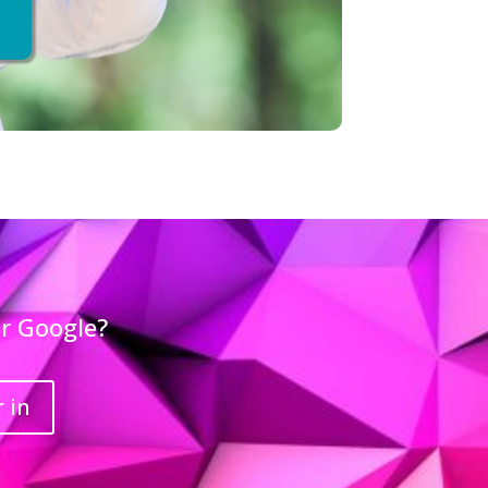
or Google?
 in