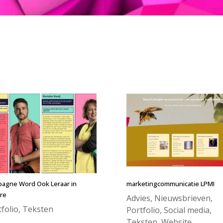
agne Word Ook Leraar in
marketingcommunicatie LPMI
re
Advies
,
Nieuwsbrieven
,
folio
,
Teksten
Portfolio
,
Social media
,
Teksten
,
Website